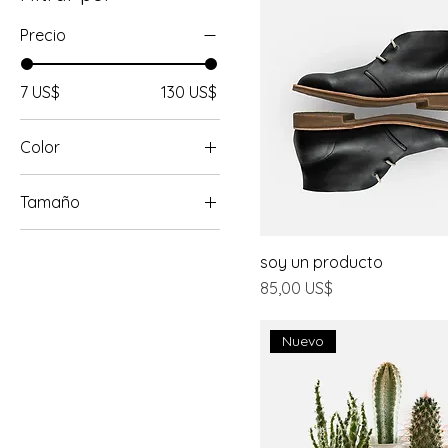
Precio
7 US$
130 US$
Color
Tamaño
Largo
soy un producto
Medio
Precio
85,00 US$
One size
Pequeña
Nuevo