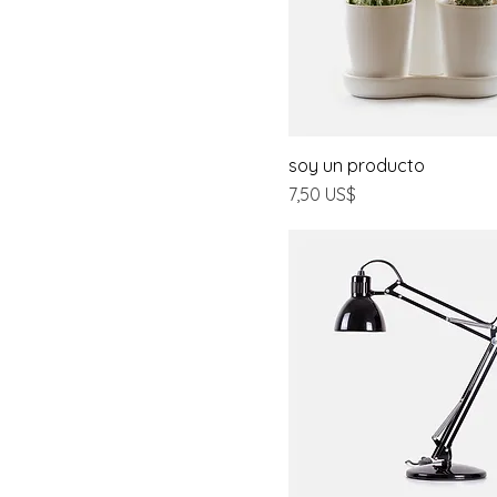
soy un producto
Precio
7,50 US$