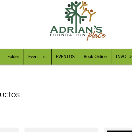
Folder
Event List
EVENTOS
Book Online
INVOLU
uctos