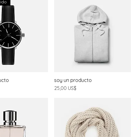
dido
ucto
soy un producto
Precio
25,00 US$