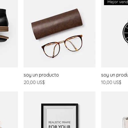
Mejor ven
soy un producto
soy un prod
Precio
Precio
20,00 US$
10,00 US$